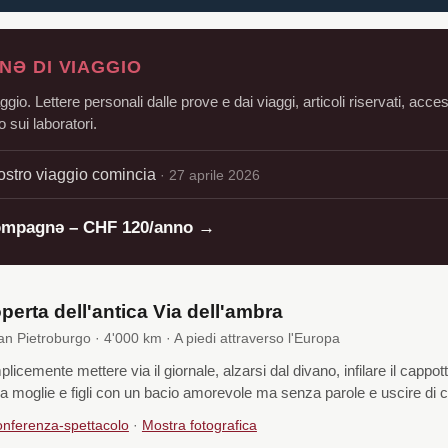
Ə DI VIAGGIO
aggio. Lettere personali dalle prove e dai viaggi, articoli riservati, acce
 sui laboratori.
nostro viaggio comincia
· 27 aprile 2026
ompagnə – CHF 120/anno →
operta dell'antica Via dell'ambra
 Pietroburgo · 4'000 km · A piedi attraverso l'Europa
icemente mettere via il giornale, alzarsi dal divano, infilare il cappott
a moglie e figli con un bacio amorevole ma senza parole e uscire di 
nferenza-spettacolo
·
Mostra fotografica