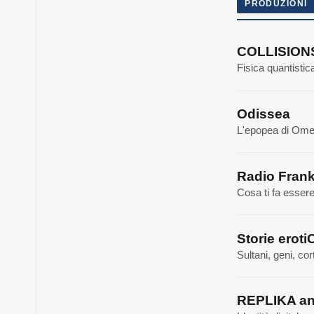
PRODUZIONI
COLLISIO
Fisica quantisti
Odissea
L'epopea di Omer
Radio Frank
Cosa ti fa esser
Storie eroti
Sultani, geni, cor
REPLIKA an