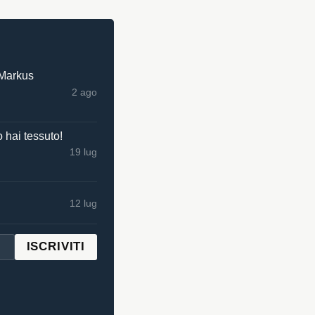
 Markus
2 ago
 hai tessuto!
19 lug
12 lug
ISCRIVITI