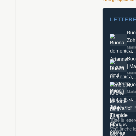
LETTERE
Buon
Zoh
Mark
Buon
| M
Mark
Buon
Mark
Tutte le lette
Vedi anche le