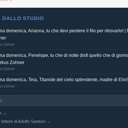
 DALLO STUDIO
a domenica, Arianna, tu che devi perdere il filo per ritrovarlo! |
ner
us Zohner
a domenica, Penelope, tu che di notte disfi quello che di giorno
arkus Zohner
us Zohner
a domenica, Teia, Titanide del cielo splendente, madre di Elio!
us Zohner
re →
 lettere di Adolfo Santoro →