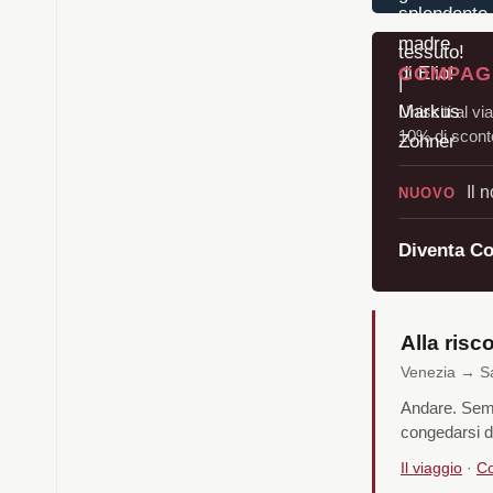
COMPAGN
Unisciti al vi
10% di sconto
Il 
NUOVO
Diventa C
Alla risc
Venezia → San
Andare. Sempl
congedarsi d
Il viaggio
·
Co