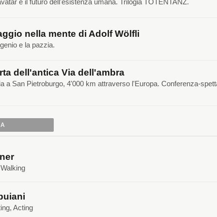
, avatar e il futuro dell'esistenza umana. Trilogia TOTENTANZ.
ggio nella mente di Adolf Wölfli
 genio e la pazzia.
rta dell'antica Via dell'ambra
ia a San Pietroburgo, 4'000 km attraverso l'Europa. Conferenza-spet
IA
ner
, Walking
buiani
ing, Acting