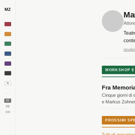
MZ
Ma
Attor
Teatr
conti
studi
WORKSHOP E
Fra Memoria
Cinque giorni di 
IT
e Markus Zohner
DE
EN
PROSSIMI SP
Tutti gli appunta