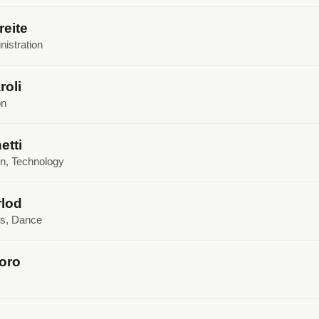
reite
nistration
oli
on
etti
gn, Technology
rlod
cs, Dance
oro