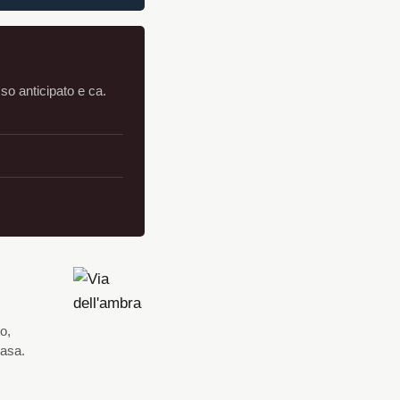
sso anticipato e ca.
o,
casa.