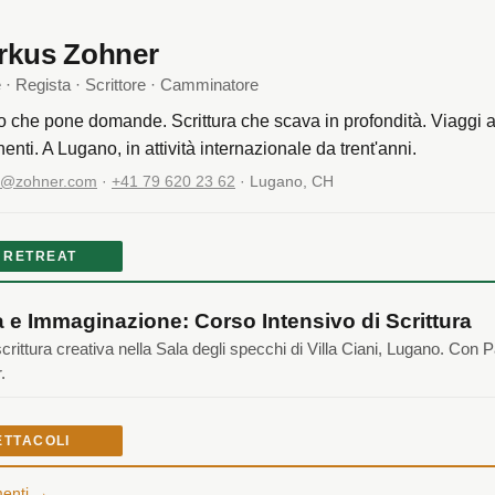
rkus Zohner
e · Regista · Scrittore · Camminatore
o che pone domande. Scrittura che scava in profondità. Viaggi a 
nenti. A Lugano, in attività internazionale da trent'anni.
o@zohner.com
·
+41 79 620 23 62
· Lugano, CH
 RETREAT
 e Immaginazione: Corso Intensivo di Scrittura
scrittura creativa nella Sala degli specchi di Villa Ciani, Lugano. Con P
.
ETTACOLI
menti →