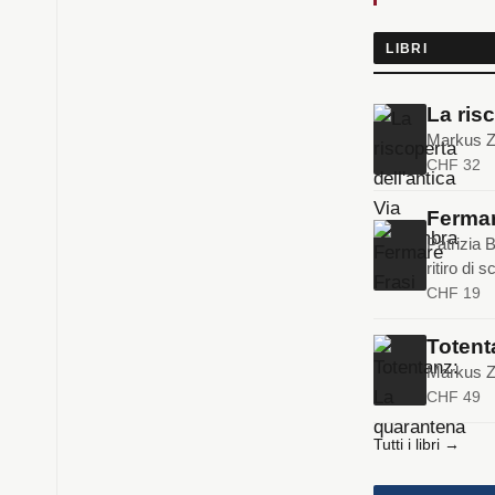
LIBRI
La ris
Markus Zo
CHF 32
Fermar
Patrizia B
ritiro di s
CHF 19
Totent
Markus Zo
CHF 49
Tutti i libri →