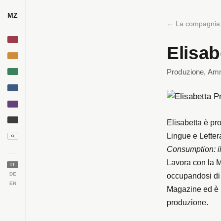
MZ
← La compagnia
Elisab
Produzione, Amm
Elisabetta è pr
Lingue e Letter
Consumption: i
Lavora con la 
IT
occupandosi di p
DE
EN
Magazine ed è pa
produzione.