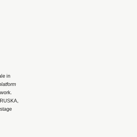
le in
platform
twork.
ETRUSKA,
kstage