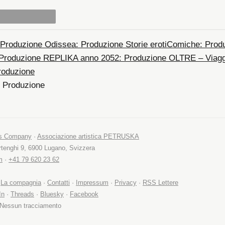
Produzione
Odissea:
Produzione
Storie erotiComiche:
Prod
Produzione
REPLIKA anno 2052:
Produzione
OLTRE – Viaggi
roduzione
Produzione
ts Company
·
Associazione artistica PETRUSKA
tenghi 9, 6900 Lugano, Svizzera
m
·
+41 79 620 23 62
·
La compagnia
·
Contatti
·
Impressum
·
Privacy
·
RSS Lettere
In
·
Threads
·
Bluesky
·
Facebook
 Nessun tracciamento