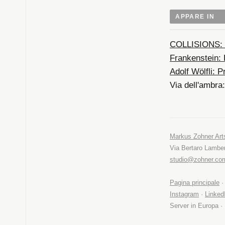
APPARE IN
COLLISIONS:
Frankenstein:
Adolf Wölfli:
P
Via dell'ambra:
Markus Zohner Ar
Via Bertaro Lamber
studio@zohner.co
Pagina principale
Instagram
·
Linked
Server in Europa ·