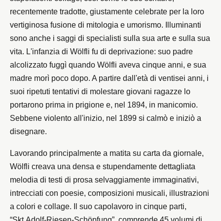
recentemente tradotte, giustamente celebrate per la loro
vertiginosa fusione di mitologia e umorismo. Illuminanti
sono anche i saggi di specialisti sulla sua arte e sulla sua
vita. L'infanzia di Wölfli fu di deprivazione: suo padre
alcolizzato fuggì quando Wölfli aveva cinque anni, e sua
madre morì poco dopo. A partire dall'età di ventisei anni, i
suoi ripetuti tentativi di molestare giovani ragazze lo
portarono prima in prigione e, nel 1894, in manicomio.
Sebbene violento all'inizio, nel 1899 si calmò e iniziò a
disegnare.
Lavorando principalmente a matita su carta da giornale,
Wölfli creava una densa e stupendamente dettagliata
melodia di testi di prosa selvaggiamente immaginativi,
intrecciati con poesie, composizioni musicali, illustrazioni
a colori e collage. Il suo capolavoro in cinque parti,
“Skt.Adolf-Riesen-Schöpfung”, comprende 45 volumi di