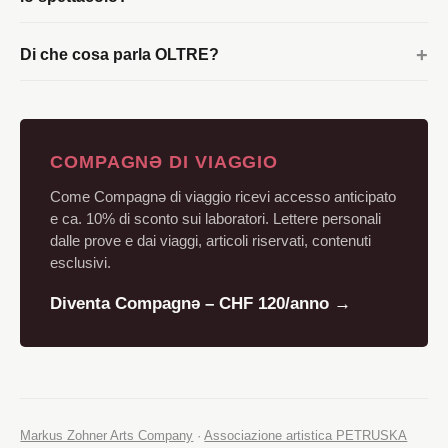
Di che cosa parla OLTRE?
COMPAGNƏ DI VIAGGIO
Come Compagnə di viaggio ricevi accesso anticipato
e ca. 10% di sconto sui laboratori. Lettere personali
dalle prove e dai viaggi, articoli riservati, contenuti
esclusivi.
Diventa Compagnə – CHF 120/anno →
Markus Zohner Arts Company
·
Associazione artistica PETRUSKA