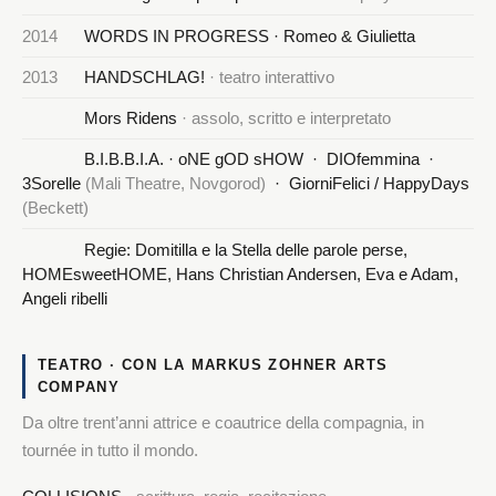
2014
WORDS IN PROGRESS · Romeo & Giulietta
2013
HANDSCHLAG!
· teatro interattivo
Mors Ridens
· assolo, scritto e interpretato
B.I.B.B.I.A. · oNE gOD sHOW · DIOfemmina ·
3Sorelle
(Mali Theatre, Novgorod)
· GiorniFelici / HappyDays
(Beckett)
Regie: Domitilla e la Stella delle parole perse,
HOMEsweetHOME, Hans Christian Andersen, Eva e Adam,
Angeli ribelli
TEATRO · CON LA MARKUS ZOHNER ARTS
COMPANY
Da oltre trent’anni attrice e coautrice della compagnia, in
tournée in tutto il mondo.