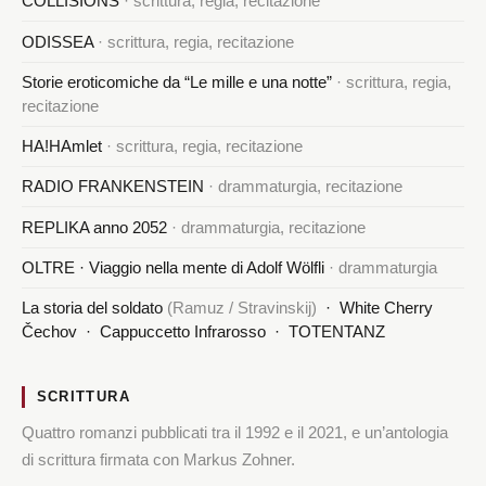
COLLISIONS
· scrittura, regia, recitazione
ODISSEA
· scrittura, regia, recitazione
Storie eroticomiche da “Le mille e una notte”
· scrittura, regia,
recitazione
HA!HAmlet
· scrittura, regia, recitazione
RADIO FRANKENSTEIN
· drammaturgia, recitazione
REPLIKA anno 2052
· drammaturgia, recitazione
OLTRE · Viaggio nella mente di Adolf Wölfli
· drammaturgia
La storia del soldato
(Ramuz / Stravinskij)
· White Cherry
Čechov · Cappuccetto Infrarosso · TOTENTANZ
SCRITTURA
Quattro romanzi pubblicati tra il 1992 e il 2021, e un’antologia
di scrittura firmata con Markus Zohner.