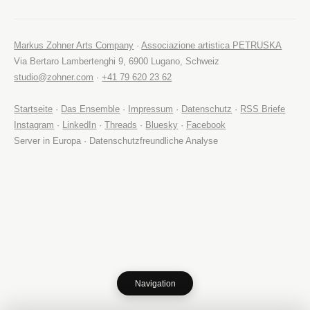
Markus Zohner Arts Company
·
Associazione artistica PETRUSKA
Via Bertaro Lambertenghi 9, 6900 Lugano, Schweiz
studio@zohner.com
·
+41 79 620 23 62
Startseite
·
Das Ensemble
·
Impressum
·
Datenschutz
·
RSS Briefe
Instagram
·
LinkedIn
·
Threads
·
Bluesky
·
Facebook
Server in Europa · Datenschutzfreundliche Analyse
Navigation