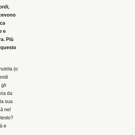
ordi,
icevono
oca
e e
ra. Più
e questo
utrita (o
ondi
 gli
oria da
la sua
ià nel
 testo?
tà e