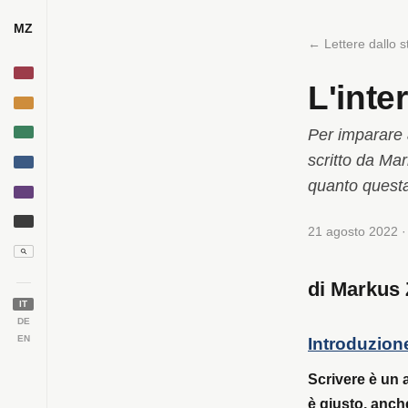
MZ
← Lettere dallo s
L'inte
Per imparare a
scritto da Ma
quanto questa 
21 agosto 2022 
di Markus
IT
DE
EN
Introduzione
Scrivere è un 
è giusto, anche