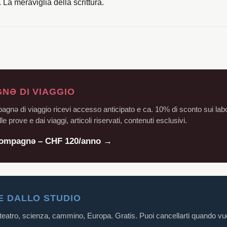
. La meraviglia della scrittura.
NƏ DI VIAGGIO
ə di viaggio ricevi accesso anticipato e ca. 10% di sconto sui labor
le prove e dai viaggi, articoli riservati, contenuti esclusivi.
Compagnə – CHF 120/anno →
E DALLO STUDIO
 teatro, scienza, cammino, Europa. Gratis. Puoi cancellarti quando vuo