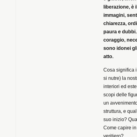
liberazione, è 
immagini, sent
chiarezza, ord
paura e dubbi.
coraggio, nece
sono idonei gl
atto.
Cosa significa 
si nutre) la no
interiori ed es
scopi delle ﬁgur
un avvenimento
struttura, e qua
suo inizio? Qua
Come capire in 
veritiero?