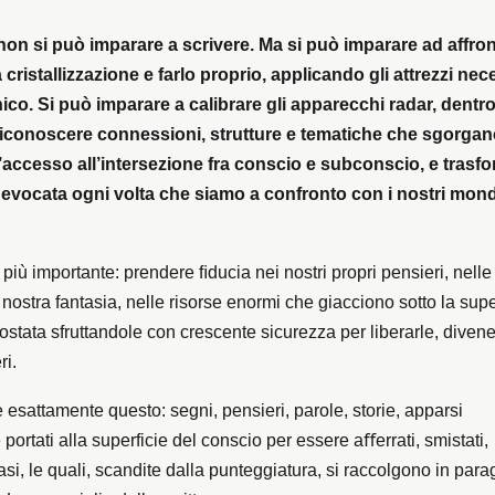
on si può imparare a scrivere. Ma si può imparare ad affront
ristallizzazione e farlo proprio, applicando gli attrezzi nec
ico. Si può imparare a calibrare gli apparecchi radar, dentro 
 riconoscere connessioni, strutture e tematiche che sgorgan
l’accesso all’intersezione fra conscio e subconscio, e trasfo
, evocata ogni volta che siamo a confronto con i nostri mond
 più importante: prendere ﬁducia nei nostri propri pensieri, nelle
nostra fantasia, nelle risorse enormi che giacciono sotto la supe
ostata sfruttandole con crescente sicurezza per liberarle, diven
ri.
 esattamente questo: segni, pensieri, parole, storie, apparsi
 portati alla superficie del conscio per essere aﬀerrati, smistati,
rasi, le quali, scandite dalla punteggiatura, si raccolgono in parag