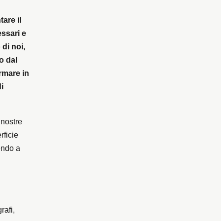
are il
essari e
di noi,
o dal
rmare in
i
 nostre
rficie
endo a
rafi,