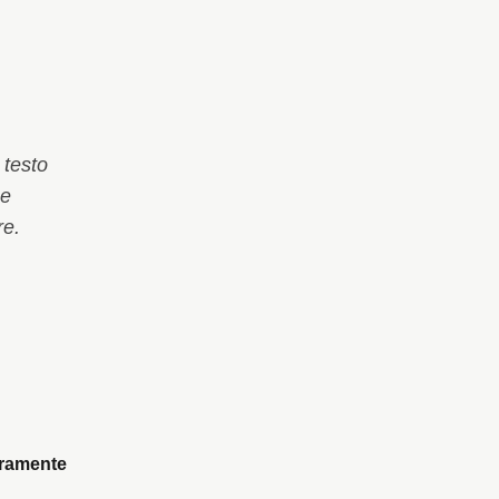
 testo
 e
re.
uramente