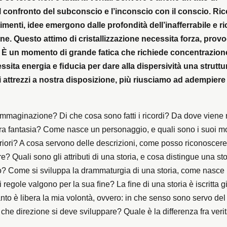
il confronto del subconscio e l’inconscio con il conscio. Ric
imenti, idee emergono dalle profondità dell’inafferrabile e r
ine. Questo attimo di cristallizzazione necessita forza, prov
 È un momento di grande fatica che richiede concentrazion
ssita energia e ﬁducia per dare alla dispersività una struttu
i attrezzi a nostra disposizione, più riusciamo ad adempier
immaginazione? Di che cosa sono fatti i ricordi? Da dove viene n
stra fantasia? Come nasce un personaggio, e quali sono i suoi m
teriori? A cosa servono delle descrizioni, come posso riconoscere
e? Quali sono gli attributi di una storia, e cosa distingue una st
? Come si sviluppa la drammaturgia di una storia, come nasce 
li regole valgono per la sua ﬁne? La ﬁne di una storia è iscritta g
nto è libera la mia volontà, ovvero: in che senso sono servo del
che direzione si deve sviluppare? Quale è la differenza fra veri