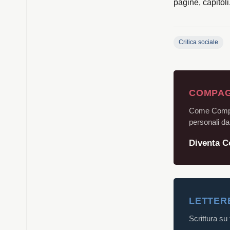
pagine, capitoli
Critica sociale
COMPAG
Come Compagn
personali dal
Diventa 
LETTER
Scrittura su