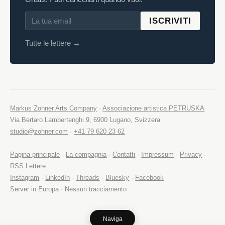
ISCRIVITI
Tutte le lettere →
Markus Zohner Arts Company
·
Associazione artistica PETRUSKA
Via Bertaro Lambertenghi 9, 6900 Lugano, Svizzera
studio@zohner.com
·
+41 79 620 23 62
Pagina principale
·
La compagnia
·
Contatti
·
Impressum
·
Privacy
·
RSS Lettere
Instagram
·
LinkedIn
·
Threads
·
Bluesky
·
Facebook
Server in Europa · Nessun tracciamento
Naviga