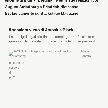
enorme di Ingmar Bergman e sulle sue relazioni con
August Strindberg e Friedrich Nietzsche.
Esclusivamente su Backstage Magazine:
Il sepolcro vuoto di Antonius Block
I sette sigilli legati alla fine dei tempi: guerra, fascismo e
guerra civile, carestia, morte sicura dalle conseguenze del
riscaldamento globale, vittimismo, catastrofi naturali e
chiacchiere.
BACKSTAGE Magazine | Markus Zohner Arts
Adolfo
Company
Santoro