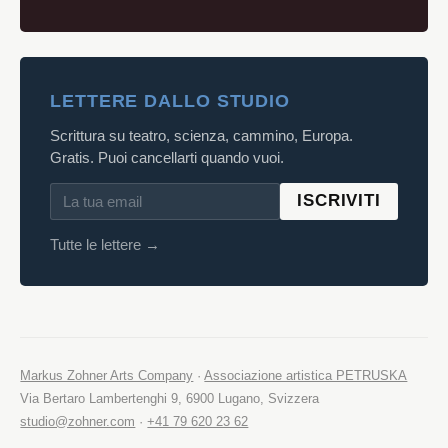
LETTERE DALLO STUDIO
Scrittura su teatro, scienza, cammino, Europa.
Gratis. Puoi cancellarti quando vuoi.
ISCRIVITI
Tutte le lettere →
Markus Zohner Arts Company
·
Associazione artistica PETRUSKA
Via Bertaro Lambertenghi 9, 6900 Lugano, Svizzera
studio@zohner.com
·
+41 79 620 23 62