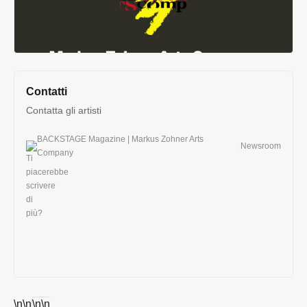
Contatti
Contatta gli artisti
BACKSTAGE Magazine | Markus Zohner Arts
Newsroom
Company
\n
\n
\n
\n