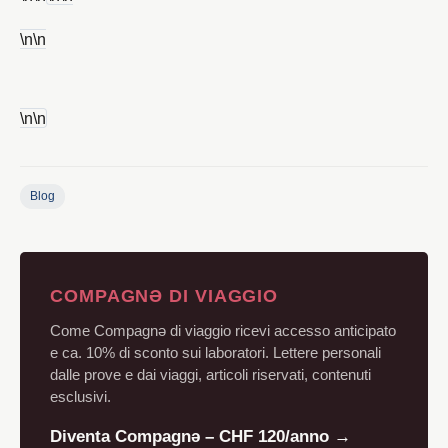
\n
\n
\n
\n
Blog
COMPAGNƏ DI VIAGGIO
Come Compagnə di viaggio ricevi accesso anticipato
e ca. 10% di sconto sui laboratori. Lettere personali
dalle prove e dai viaggi, articoli riservati, contenuti
esclusivi.
Diventa Compagnə – CHF 120/anno →