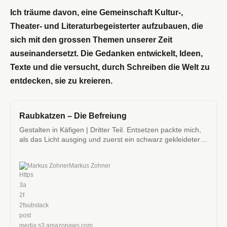
Ich träume davon, eine Gemeinschaft Kultur-,
Theater- und Literaturbegeisterter aufzubauen, die
sich mit den grossen Themen unserer Zeit
auseinandersetzt. Die Gedanken entwickelt, Ideen,
Texte und die versucht, durch Schreiben die Welt zu
entdecken, sie zu kreieren.
Raubkatzen – Die Befreiung
Gestalten in Käfigen | Dritter Teil. Entsetzen packte mich,
als das Licht ausging und zuerst ein schwarz gekleideter
Mann durch eine Gittertür eintrat, die hinter ihm fest
verriegelt wurde, und dann eine grosse Zahl enormer
Markus Zohner
Markus Zohner
Raubkatzen, Löwen oder Tiger, oder beides, durch einen
engen Tunnel in den Käfig getrieben wurden.