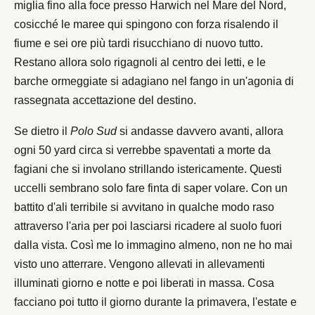
miglia fino alla foce presso Harwich nel Mare del Nord,
cosicché le maree qui spingono con forza risalendo il
fiume e sei ore più tardi risucchiano di nuovo tutto.
Restano allora solo rigagnoli al centro dei letti, e le
barche ormeggiate si adagiano nel fango in un'agonia di
rassegnata accettazione del destino.
Se dietro il
Polo Sud
si andasse davvero avanti, allora
ogni 50 yard circa si verrebbe spaventati a morte da
fagiani che si involano strillando istericamente. Questi
uccelli sembrano solo fare finta di saper volare. Con un
battito d'ali terribile si avvitano in qualche modo raso
attraverso l'aria per poi lasciarsi ricadere al suolo fuori
dalla vista. Così me lo immagino almeno, non ne ho mai
visto uno atterrare. Vengono allevati in allevamenti
illuminati giorno e notte e poi liberati in massa. Cosa
facciano poi tutto il giorno durante la primavera, l'estate e