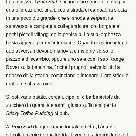
tre e mezza. Il
Polo Sud
è un incrocio stradale, o meglio:
una biforcazione: una piccola strada di campagna sfocia
in una poco più grande, che si snoda a serpentina
attraverso la campagna collegando tra loro borgate e i
pochi piccoli villaggi della penisola. La sua larghezza
basta appena per un'automobile. Quando ci si incontra, i
due avversari devono manovrare insieme verso le
piazzole di scambio, oppure uno sale con il suo Range
Rover sulla banchina, finché i prugnoli selvatici, fitti a
ridosso della strada, cominciano a intonare il loro stridulo
graffiare sulla vernice.
Si coltivano patate, cereali, cipolle, e barbabietole da
zucchero in quantità enormi, giusto sufficienti per lo
Sticky Toffee Pudding
al pub.
Al
Polo Sud
dunque siamo tornati indietro, l'aria era
semplicemente troppo fredda. Il vento era troppo forte e il