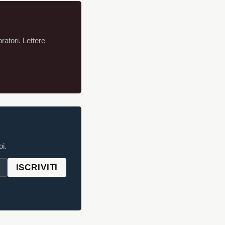
atori. Lettere
i.
ISCRIVITI