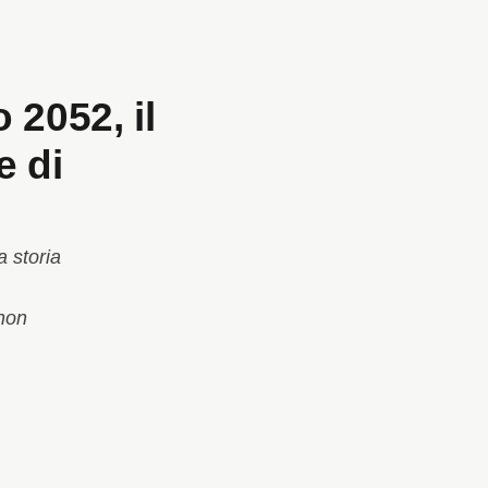
2052, il
e di
 storia
 non