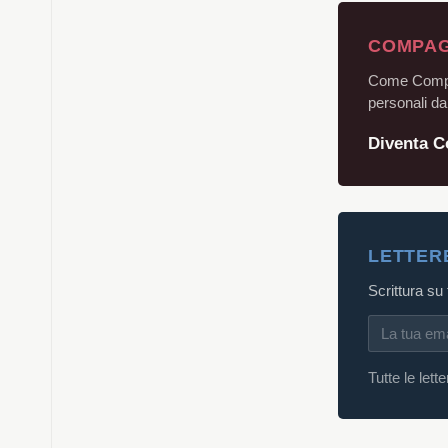
COMPAG
Come Compagn
personali dal
Diventa 
LETTER
Scrittura su
Tutte le lett