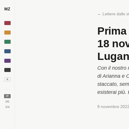
MZ
← Lettere dallo s
Prima 
18 nov
Luga
Con il nostro
di Arianna e O
staccato, sem
esisterai più.
IT
DE
9 novembre 202
EN