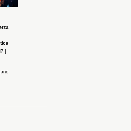
terza
tica
? |
gano.