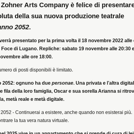
Zohner Arts Company è felice di presentare
luta della sua nuova produzione teatrale
nno 2052
.
verrà presentato per la prima volta il 18 novembre 2022 alle
o Foce di Lugano. Repliche: sabato 19 novembre alle 20:30 
ovembre alle ore 18:00.
umero di posti disponibili è limitato.
 2052: ognuno ha due
personae
. Una privata e l’altra digita
le fila della loro famiglia, Oscar e sua sorella Arianna si ritro
da, metà reale e metà digitale.
052 - Continuerai a esistere, anche quando non esisterai più.
ntrare la tua vera natura virtuale.
nel 2025 vive in un appartamento che si prende di cura di lei