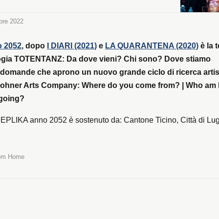
Interaction designer: Sandro PianettiAssistente di
isabetta PreiteDrammaturgia e testo: ...
bre 2022
 2052
, dopo
I DIARI (2021)
e
LA QUARANTENA (2020)
è la 
rilogia TOTENTANZ: Da dove vieni? Chi sono? Dove stiamo
domande che aprono un nuovo grande ciclo di ricerca artis
Zohner Arts Company: Where do you come from? | Who am I
going?
REPLIKA anno 2052 è sostenuto da: Cantone Ticino, Città di Lu
rom Home