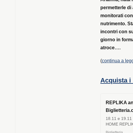
permetterle di
monitorati con
nutrimento. St
incontri con su
giorno in forma
atroce….
(
continua a leg
Acquista i 
REPLIKA an
Biglietteria.
18.11 e 19.11
HOME REPLI
Con: Patrizia 
Biglietteria