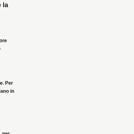
 la
 ore
e
le. Per
vano in
, per