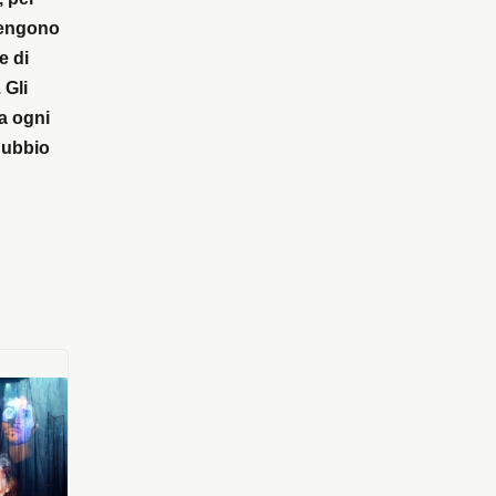
 vengono
e di
 Gli
la ogni
 dubbio