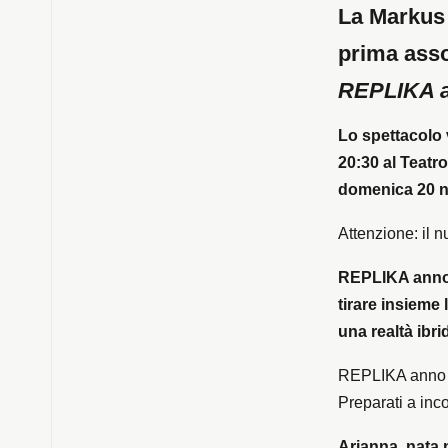
La Markus 
prima asso
REPLIKA a
Lo spettacolo 
20:30 al Teatr
domenica 20 n
Attenzione: il n
REPLIKA anno
tirare insieme 
una realtà ibri
REPLIKA anno 2
Preparati a inco
Arianna, nata 