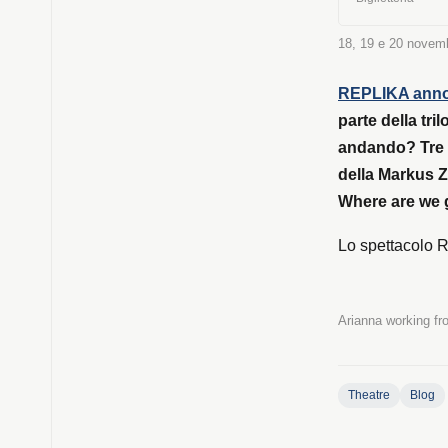
Luca Massaroli
produzione: El
18, 19 e 20 novem
REPLIKA anno
parte della t
andando? Tre 
della Markus 
Where are we 
Lo spettacolo 
Arianna working f
Theatre
Blog