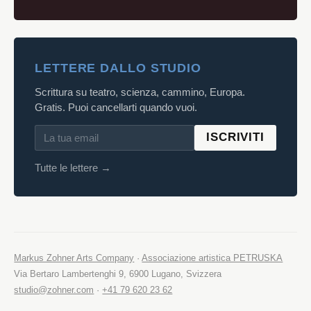
LETTERE DALLO STUDIO
Scrittura su teatro, scienza, cammino, Europa.
Gratis. Puoi cancellarti quando vuoi.
ISCRIVITI
Tutte le lettere →
Markus Zohner Arts Company
·
Associazione artistica PETRUSKA
Via Bertaro Lambertenghi 9, 6900 Lugano, Svizzera
studio@zohner.com
·
+41 79 620 23 62