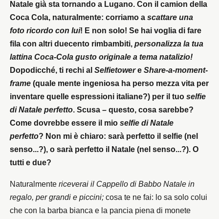
Natale già sta tornando a Lugano. Con il camion della
Coca Cola, naturalmente: corriamo a
scattare una
foto ricordo con lui
! E non solo! Se hai voglia di fare
fila con altri duecento rimbambiti,
personalizza la tua
lattina Coca-Cola gusto originale a tema natalizio!
Dopodicché, ti rechi al
Selfietower
e
Share-a-moment-
frame
(quale mente ingeniosa ha perso mezza vita per
inventare quelle espressioni italiane?) per il tuo
selfie
di Natale perfetto
. Scusa – questo, cosa sarebbe?
Come dovrebbe essere il mio
selfie di Natale
perfetto
? Non mi è chiaro: sarà perfetto il selfie (nel
senso...?), o sarà perfetto il Natale (nel senso...?). O
tutti e due?
Naturalmente
riceverai il Cappello di Babbo Natale in
regalo, per grandi e piccini;
cosa te ne fai: lo sa solo colui
che con la barba bianca e la pancia piena di monete