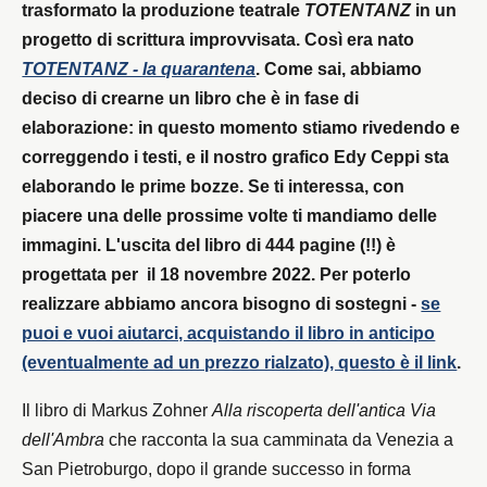
trasformato la produzione teatrale
TOTENTANZ
in un
progetto di scrittura improvvisata. Così era nato
TOTENTANZ - la quarantena
. Come sai, abbiamo
deciso di crearne un libro che è in fase di
elaborazione: in questo momento stiamo rivedendo e
correggendo i testi, e il nostro grafico Edy Ceppi sta
elaborando le prime bozze. Se ti interessa, con
piacere una delle prossime volte ti mandiamo delle
immagini. L'uscita del libro di 444 pagine (!!) è
progettata per il 18 novembre 2022. Per poterlo
realizzare abbiamo ancora bisogno di sostegni -
se
puoi e vuoi aiutarci, acquistando il libro in anticipo
(eventualmente ad un prezzo rialzato), questo è il link
.
Il libro di Markus Zohner
Alla riscoperta dell'antica Via
dell'Ambra
che racconta la sua camminata da Venezia a
San Pietroburgo, dopo il grande successo in forma