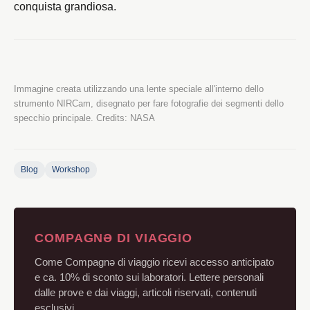
conquista grandiosa.
Immagine creata utilizzando una lente speciale all'interno dello
strumento NIRCam, disegnato per fare fotografie dei segmenti dello
specchio principale. Credits: NASA
Blog
Workshop
COMPAGNƏ DI VIAGGIO
Come Compagnə di viaggio ricevi accesso anticipato
e ca. 10% di sconto sui laboratori. Lettere personali
dalle prove e dai viaggi, articoli riservati, contenuti
esclusivi.