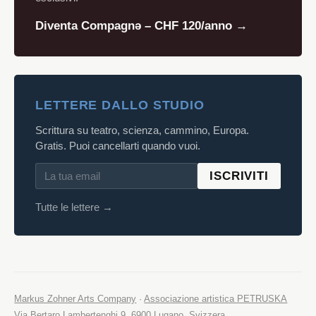
Diventa Compagnə – CHF 120/anno →
LETTERE DALLO STUDIO
Scrittura su teatro, scienza, cammino, Europa.
Gratis. Puoi cancellarti quando vuoi.
ISCRIVITI
Tutte le lettere →
Markus Zohner Arts Company
·
Associazione artistica PETRUSKA
Via Bertaro Lambertenghi 9, 6900 Lugano, Svizzera