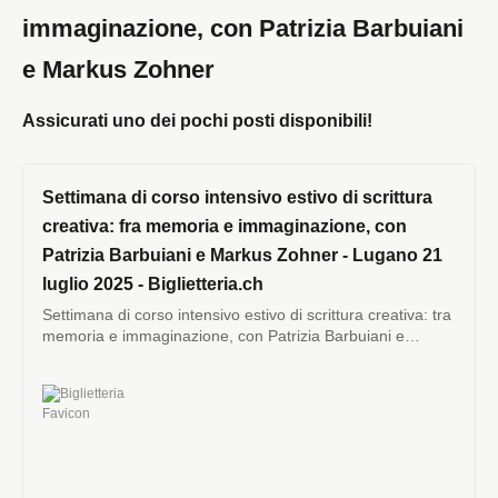
immaginazione, con Patrizia Barbuiani
e Markus Zohner
Assicurati uno dei pochi posti disponibili!
Settimana di corso intensivo estivo di scrittura
creativa: fra memoria e immaginazione, con
Patrizia Barbuiani e Markus Zohner - Lugano 21
luglio 2025 - Biglietteria.ch
Settimana di corso intensivo estivo di scrittura creativa: tra
memoria e immaginazione, con Patrizia Barbuiani e
Markus Zohner Lugano LongLake Festival Trovare e
ritrovare il piacere alla scrittura, creare una connessione
Biglietteria
tra la memoria e l’immaginazione attraverso una scrittura
creativa,…