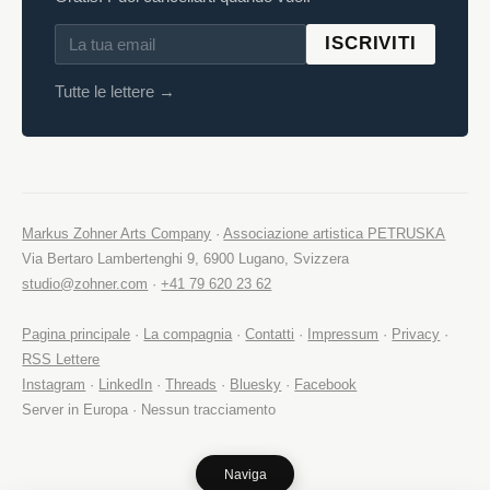
ISCRIVITI
Tutte le lettere →
Markus Zohner Arts Company
·
Associazione artistica PETRUSKA
Via Bertaro Lambertenghi 9, 6900 Lugano, Svizzera
studio@zohner.com
·
+41 79 620 23 62
Pagina principale
·
La compagnia
·
Contatti
·
Impressum
·
Privacy
·
RSS Lettere
Instagram
·
LinkedIn
·
Threads
·
Bluesky
·
Facebook
Server in Europa · Nessun tracciamento
Naviga