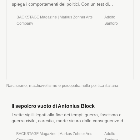
spiega i comportamenti dei politici. Con un test di
autovalutazione per scoprire il proprio lato oscuro.
BACKSTAGE Magazine | Markus Zohner Arts
Adolfo
Company
Santoro
Narcisismo, machiavellismo e psicopatia nella politica italiana
Il sepolcro vuoto di Antonius Block
I sette sigilli legati alla fine dei tempi: guerra, fascismo e
guerra civile, carestia, morte sicura dalle conseguenze del
riscaldamento globale, vittimismo, catastrofi naturali e
chiacchiere.
BACKSTAGE Magazine | Markus Zohner Arts
Adolfo
Company
Santoro