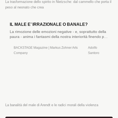
La trasformazione dello spirito in Nietzsche: dal cammello che porta il 
peso al neonato che crea
IL MALE E’ IRRAZIONALE O BANALE?
La rimozione delle emozioni negative - e, soprattutto della
paura - anima i fantasmi della nostra interiorità finendo per
renderci ridicoli.
BACKSTAGE Magazine | Markus Zohner Arts
Adolfo
Company
Santoro
La banalità del male di Arendt e le radici morali della violenza