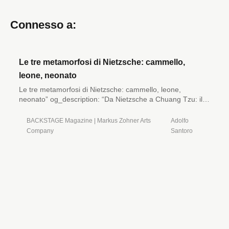
Connesso a:
Le tre metamorfosi di Nietzsche: cammello,
leone, neonato
Le tre metamorfosi di Nietzsche: cammello, leone,
neonato” og_description: “Da Nietzsche a Chuang Tzu: il
percorso dello spirito verso l’innocenza del neonato.
Seconda parte della riflessione sul danno morale e la
BACKSTAGE Magazine | Markus Zohner Arts
Adolfo
guerra.
Company
Santoro