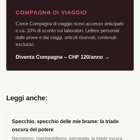
COMPAGNƏ DI VIAGGIO
Come Compagnə di viaggio ricevi accesso anticipato
e ca. 10% di sconto sui laboratori. Lettere personali
dalle prove e dai viaggi, articoli riservati, contenuti
esclusivi.
Diventa Compagnə – CHF 120/anno →
Leggi anche:
Specchio, specchio delle mie brame: la triade
oscura del potere
Narcisismo, machiavellismo, psicopatia: la triade oscura