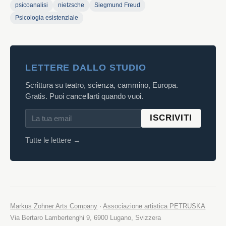
psicoanalisi
nietzsche
Siegmund Freud
Psicologia esistenziale
LETTERE DALLO STUDIO
Scrittura su teatro, scienza, cammino, Europa.
Gratis. Puoi cancellarti quando vuoi.
ISCRIVITI
Tutte le lettere →
Markus Zohner Arts Company
·
Associazione artistica PETRUSKA
Via Bertaro Lambertenghi 9, 6900 Lugano, Svizzera