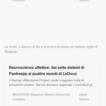
La morte, il silenzio di Dio e la ricerca di senso nel Settimo sigillo di 
Bergman
Neuroscienze affettive: dai sette sistemi di
Panksepp ai quattro mondi di LeDoux
L’Human Affectome Project vuole mappare tutte le
emozioni umane. Ma ha davvero superato i contributi di
Panksepp e LeDoux? Una lettura critica delle
neuroscienze affettive.
BACKSTAGE Magazine | Markus Zohner Arts
Adolfo
Company
Santoro