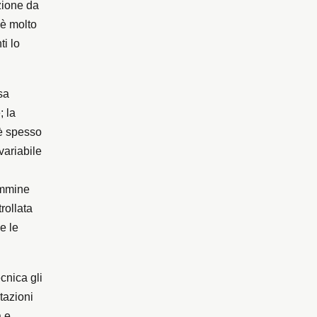
zione da
 è molto
ti lo
sa
; la
 è spesso
 variabile
emmine
trollata
e le
ecnica gli
tazioni
a e