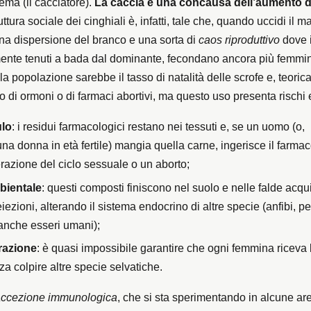
ema (il cacciatore).
La caccia è una concausa dell’aumento d
ruttura sociale dei cinghiali è, infatti, tale che, quando uccidi il 
una dispersione del branco e una sorta di
caos riproduttivo
dove 
mente tenuti a bada dal dominante, fecondano ancora più femmine
la popolazione sarebbe il tasso di natalità delle scrofe e, teori
o di ormoni o di farmaci abortivi, ma questo uso presenta rischi
lo
: i residui farmacologici restano nei tessuti e, se un uomo (o,
una donna in età fertile) mangia quella carne, ingerisce il farmac
terazione del ciclo sessuale o un aborto;
bientale
: questi composti finiscono nel suolo e nelle falde acqu
eiezioni, alterando il sistema endocrino di altre specie (anfibi, pe
 anche esseri umani);
razione
: è quasi impossibile garantire che ogni femmina riceva
za colpire altre specie selvatiche.
accezione immunologica
, che si sta sperimentando in alcune ar