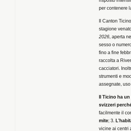
risposto intens
per contenere l
Il Canton Ticino
stagione venat
2026
, aperta ne
sesso o numero 
fino a fine febb
raccolta a Rive
cacciatori. Inolt
strumenti e mod
assegnate, uso di
Il Ticino ha un
svizzeri perch
facilmente il c
mite
; 3.
L’habit
vicine ai centri 