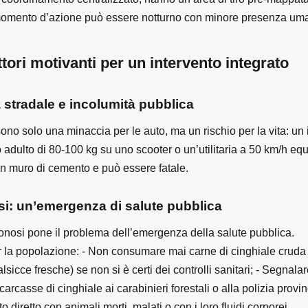
l momento d’azione può essere notturno con minore presenza um
ttori motivanti per un intervento integrato
 stradale e incolumità pubblica
sono solo una minaccia per le auto, ma un rischio per la vita: un
adulto di 80-100 kg su uno scooter o un’utilitaria a 50 km/h equ
un muro di cemento e può essere fatale.
si: un’emergenza di salute pubblica
oonosi pone il problema dell’emergenza della salute pubblica.
 la popolazione: - Non consumare mai carne di cinghiale cruda
alsicce fresche) se non si è certi dei controlli sanitari; - Segnalare
carcasse di cinghiale ai carabinieri forestali o alla polizia provin
to diretto con animali morti, malati o con i loro fluidi corporei.