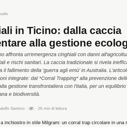
tudio
ali in Ticino: dalla caccia
entare alla gestione ecolo
no affronta un'emergenza cinghiali con danni all'agricoltu
ali e rischi sanitari. La caccia tradizionale si rivela ineffi
il fallimento della 'guerra agli emù' in Australia. L'artico
oni integrate: dal *Corral Trapping* alla prevenzione dell
lla gestione transfrontaliera con l'Italia, per un equilibrio
na e biodiversità.
Adolfo Santoro ·
· 26 min di lettura
IT