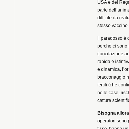
USA e del Regno
parte dell’anima
difficile da rea
stesso vaccino n
Il paradosso è 
perché ci sono 
concitazione au
rapida e istinti
e dinamica, l’o
bracconaggio no
fertili (che con
nelle case, ris
catture scientifi
Bisogna allora
operatori sono 
fisse, hanno un