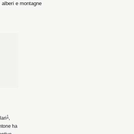
1
lari
,
antone ha