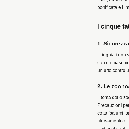
bonificata e i
I cinque fa
1. Sicurezza
I cinghiali non 
con un maschio 
un urto contro 
2. Le zoono
Il tema delle z
Precauzioni per
cotta (salumi, s
ritrovamento di 
Evitare il contat