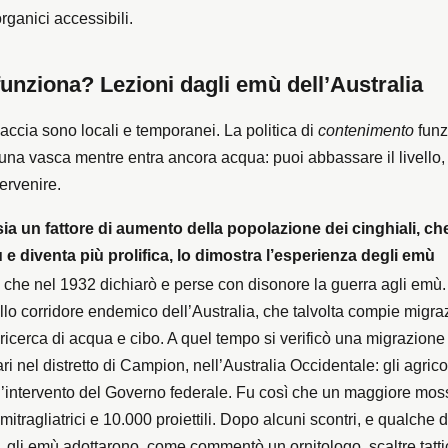
 organici accessibili.
funziona? Lezioni dagli emù dell’Australia
a caccia sono locali e temporanei. La politica di
contenimento
funz
na vasca mentre entra ancora acqua: puoi abbassare il livello,
ervenire.
ia un fattore di aumento della popolazione dei cinghiali, che
 e diventa più prolifica, lo dimostra l’esperienza degli emù
, che nel 1932 dichiarò e perse con disonore la guerra agli emù
lo corridore endemico dell’Australia, che talvolta compie migra
 ricerca di acqua e cibo. A quel tempo si verificò una migrazione 
 nel distretto di Campion, nell’Australia Occidentale: gli agricol
 l’intervento del Governo federale. Fu così che un maggiore mos
itragliatrici e 10.000 proiettili. Dopo alcuni scontri, e qualche 
, gli emù adottarono, come commentò un ornitologo, scaltre tatti