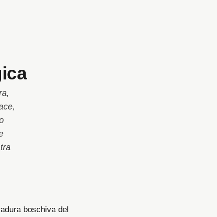
gica
ra,
cace,
lo
e
 tra