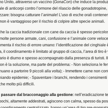
 Unito, attraverso un vaccino (
GonaCon
) che induce la produ
le di anticorpi contro l’ormone del rilascio delle gonadotropine,
lizzare: bisogna catturare l’animale! L’uso di esche orali contenen
on è vantaggioso per il rischio di colpire altre specie animali.
che la caccia tradizionale con cane da caccia è spesso pericolo
molte persone armate, cani, confusione e l’animale corre veloce
menta il rischio di errore umano: l’identificazione del cinghiale
va, il coordinamento è limitato al gruppo di caccia, l’area di tiro è
rario è diurno e spesso accompagnato dalla presenza di turisti. Il
n è la soluzione, ma parte del problema: - Non seleziona le f
tinuano a partorire 9 piccoli alla volta); - Immettere carne non con
chiando epidemie; - Spaventare i branchi, rendendo i censimenti 
che molto più difficili.
 passare dal bracconaggio alla gestione
: nell’eradicazione t
pochi, altamente addestrati, agiscono con calma, spesso da pos
 coordinamento centralizzato, hanno un’area di tiro pre-mappat