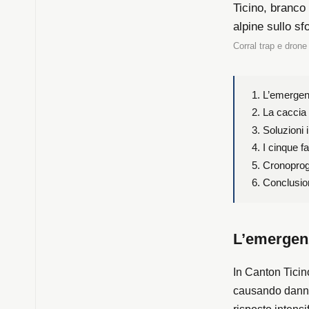
Corral trap e drone
L’emergenz
La caccia 
Soluzioni 
I cinque fa
Cronoprog
Conclusio
L’emergenz
In Canton Ticin
causando danni 