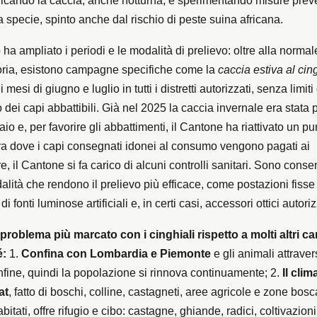
ificando la caccia, anche notturna, e sperimentando misure prev
a specie, spinto anche dal rischio di peste suina africana.
 ha ampliato i periodi e le modalità di prelievo: oltre alla normal
oria, esistono campagne specifiche come la
caccia estiva al cin
i mesi di giugno e luglio in tutti i distretti autorizzati, senza limiti 
dei capi abbattibili. Già nel 2025 la caccia invernale era stata 
raio e, per favorire gli abbattimenti, il Cantone ha riattivato un pu
ra dove i capi consegnati idonei al consumo vengono pagati ai
re, il Cantone si fa carico di alcuni controlli sanitari. Sono consen
alità che rendono il prelievo più efficace, come postazioni fisse
 fonti luminose artificiali e, in certi casi, accessori ottici autoriz
 problema più marcato con i cinghiali rispetto a molti altri c
é:
1.
Confina con Lombardia e Piemonte
e gli animali attrave
onfine, quindi la popolazione si rinnova continuamente; 2.
Il clim
at
, fatto di boschi, colline, castagneti, aree agricole e zone bosc
abitati, offre rifugio e cibo: castagne, ghiande, radici, coltivazioni