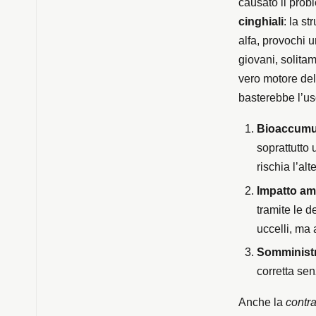
causato il probl
cinghiali
: la st
alfa, provochi 
giovani, solita
vero motore del
basterebbe l’us
Bioaccumu
soprattutto 
rischia l’al
Impatto am
tramite le d
uccelli, ma
Somminist
corretta sen
Anche la
contr