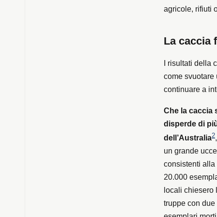
agricole, rifiuti
La caccia 
I risultati dell
come svuotare u
continuare a int
Che la caccia s
disperde di più
2
dell’Australia
un grande uccel
consistenti alla
20.000 esemplari
locali chiesero
truppe con due m
esemplari morti