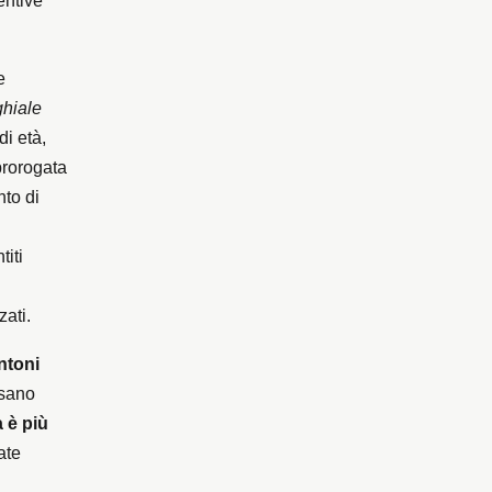
entive
e
ghiale
di età,
prorogata
nto di
titi
zati.
antoni
rsano
a è più
ate