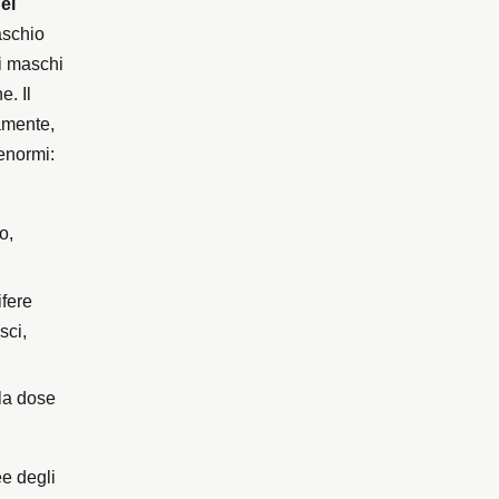
ei
maschio
i maschi
. Il
camente,
 enormi:
o,
ifere
sci,
 la dose
ee degli