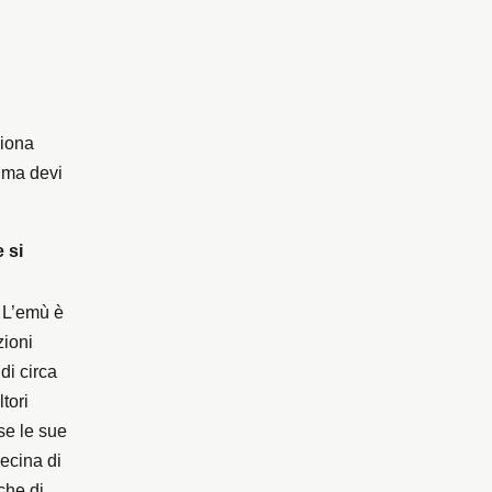
iona
 ma devi
 si
. L’emù è
zioni
di circa
tori
se le sue
decina di
che di