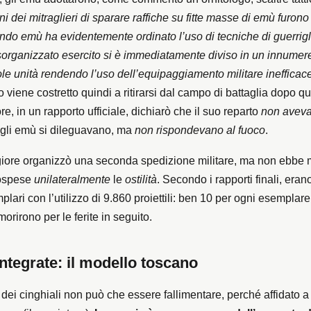
ni dei mitraglieri di sparare raffiche su fitte masse di emù furono
ando emù ha evidentemente ordinato l’uso di tecniche di guerrigli
organizzato esercito si è immediatamente diviso in un innumer
le unità rendendo l’uso dell’equipaggiamento militare inefficace
o viene costretto quindi a ritirarsi dal campo di battaglia dopo q
e, in un rapporto ufficiale, dichiarò che il suo reparto
non aveva
 gli emù si dileguavano, ma
non rispondevano al fuoco
.
iore organizzò una seconda spedizione militare, ma non ebbe m
sospese
unilateralmente
le
ostilità
. Secondo i rapporti finali, erano
lari con l’utilizzo di 9.860 proiettili: ben 10 per ogni esemplare
morirono per le ferite in seguito.
integrate: il modello toscano
dei cinghiali non può che essere fallimentare, perché affidato a