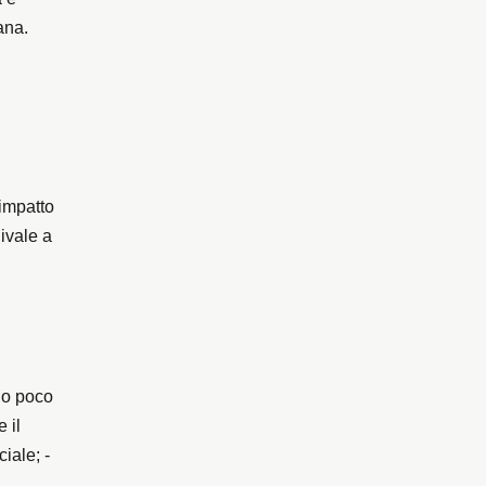
ana.
 impatto
ivale a
 o poco
 il
ciale; -