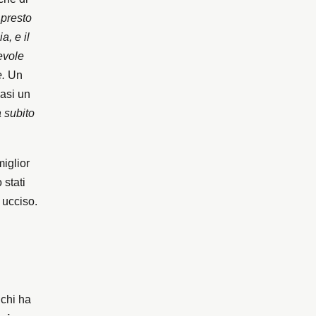
 presto
a, e il
evole
.
Un
uasi un
 subito
iglior
 stati
 ucciso.
 chi ha