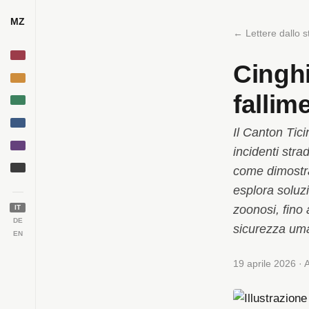
MZ
← Lettere dallo s
Cinghi
fallim
Il Canton Tici
incidenti strad
come dimostra 
esplora soluzi
zoonosi, fino a
IT
DE
sicurezza uma
EN
19 aprile 2026 · 