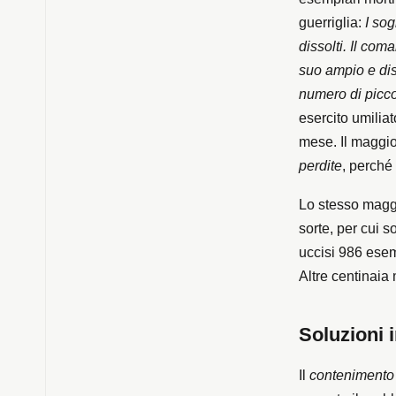
guerriglia:
I sog
dissolti. Il com
suo ampio e dis
numero di picco
esercito umiliat
mese. Il maggior
perdite
, perché
Lo stesso magg
sorte, per cui 
uccisi 986 esemp
Altre centinaia 
Soluzioni 
Il
contenimento