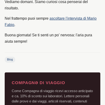
Vediamo domani.‌‌ Siamo curiosi cosa penserai del
risultato.‌‌‌‌
Nel frattempo puoi sempre
ascoltare l'intervista di Mario
Fabio
.
Buona giornata! Se ti senti un po' nervosa: l'aria pura
aiuta sempre!
Blog
COMPAGNƏ DI VIAGGIO
Come Compagnə di viaggio ricevi accesso anticipato
e ca. 10% di sconto sui laboratori. Lettere personali
dalle prove e dai viaggi, articoli riservati, contenuti