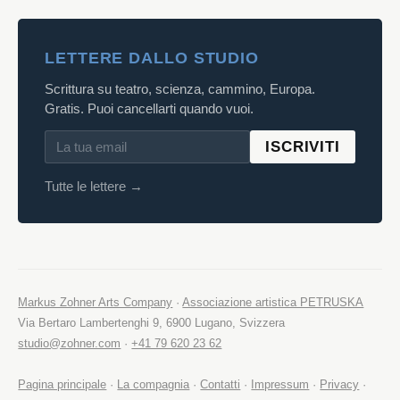
LETTERE DALLO STUDIO
Scrittura su teatro, scienza, cammino, Europa.
Gratis. Puoi cancellarti quando vuoi.
ISCRIVITI
Tutte le lettere →
Markus Zohner Arts Company
·
Associazione artistica PETRUSKA
Via Bertaro Lambertenghi 9, 6900 Lugano, Svizzera
studio@zohner.com
·
+41 79 620 23 62
Pagina principale
·
La compagnia
·
Contatti
·
Impressum
·
Privacy
·