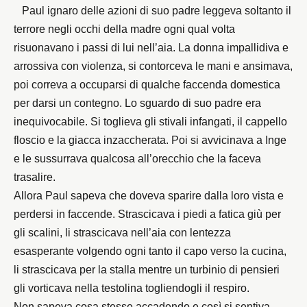
Paul ignaro delle azioni di suo padre leggeva soltanto il
terrore negli occhi della madre ogni qual volta
risuonavano i passi di lui nell’aia. La donna impallidiva e
arrossiva con violenza, si contorceva le mani e ansimava,
poi correva a occuparsi di qualche faccenda domestica
per darsi un contegno. Lo sguardo di suo padre era
inequivocabile. Si toglieva gli stivali infangati, il cappello
floscio e la giacca inzaccherata. Poi si avvicinava a Inge
e le sussurrava qualcosa all’orecchio che la faceva
trasalire.
Allora Paul sapeva che doveva sparire dalla loro vista e
perdersi in faccende. Strascicava i piedi a fatica giù per
gli scalini, li strascicava nell’aia con lentezza
esasperante volgendo ogni tanto il capo verso la cucina,
li strascicava per la stalla mentre un turbinio di pensieri
gli vorticava nella testolina togliendogli il respiro.
Non sapeva cosa stesse accadendo e così si sentiva