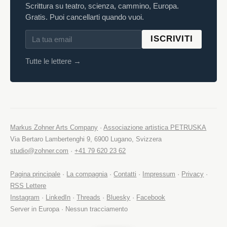
Scrittura su teatro, scienza, cammino, Europa.
Gratis. Puoi cancellarti quando vuoi.
ISCRIVITI
Tutte le lettere →
Markus Zohner Arts Company
·
Associazione artistica PETRUSKA
Via Bertaro Lambertenghi 9, 6900 Lugano, Svizzera
studio@zohner.com
·
+41 79 620 23 62
Pagina principale
·
La compagnia
·
Contatti
·
Impressum
·
Privacy
·
RSS Lettere
Instagram
·
LinkedIn
·
Threads
·
Bluesky
·
Facebook
Server in Europa · Nessun tracciamento